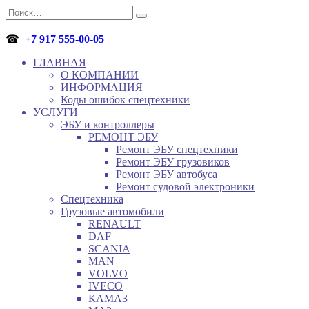
Перейти
Search
к
for:
содержанию
☎
+7 917 555-00-05
ГЛАВНАЯ
О КОМПАНИИ
ИНФОРМАЦИЯ
Коды ошибок спецтехники
УСЛУГИ
ЭБУ и контроллеры
РЕМОНТ ЭБУ
Ремонт ЭБУ спецтехники
Ремонт ЭБУ грузовиков
Ремонт ЭБУ автобуса
Ремонт судовой электроники
Спецтехника
Грузовые автомобили
RENAULT
DAF
SCANIA
MAN
VOLVO
IVECO
КАМАЗ